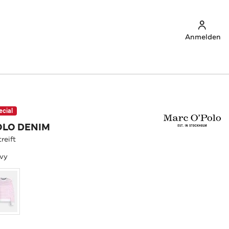
Anmelden
ecial
OLO DENIM
reift
vy