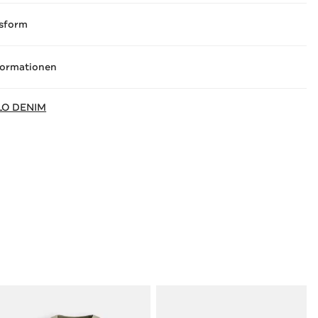
sform
formationen
LO DENIM