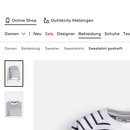
Online Shop
Outletcity Metzingen
Damen
Neu
Sale
Designer
Bekleidung
Schuhe
Ta
Abteilung ändern, ausgewählt:
Damen
Bekleidung
Sweater
Sweatshirts
Sweatshirt gestreift