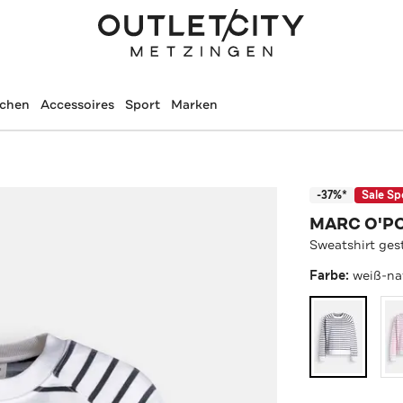
schen
Accessoires
Sport
Marken
-37%*
Sale Sp
MARC O'P
Sweatshirt gest
Farbe:
weiß-na