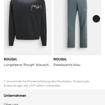
ROUGH.
ROUGH.
Longsleeve 'Rough' blauschwarz
Sweatpants blau
* Unverbindliche Preisempfehlung des Herstellers. Prozentuale
Ersparnis ggü. der UVP, sofern vorhanden
Unternehmen
Über uns