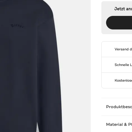
Jetzt a
Versand 
Schnelle 
Kostenlo
Produktbes
Material & P