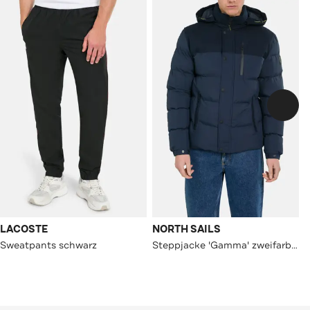
LACOSTE
NORTH SAILS
Sweatpants schwarz
Steppjacke 'Gamma' zweifarbig