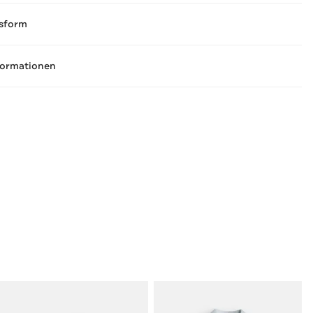
sform
formationen