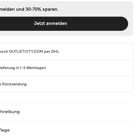
nmelden und 30-70% sparen.
Jetzt anmelden
durch
OUTLETCITY.COM
per DHL
Lieferung in 1-3 Werktagen
se Rücksendung
chreibung
flege