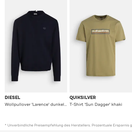
DIESEL
QUIKSILVER
Wollpullover 'Larence' dunkelblau
T-Shirt 'Sun Dagger' khaki
* Unverbindliche Preisempfehlung des Herstellers. Prozentuale Ersparnis 