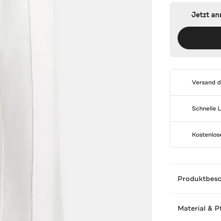
Jetzt a
Versand 
Schnelle 
Kostenlo
Produktbes
Material & P