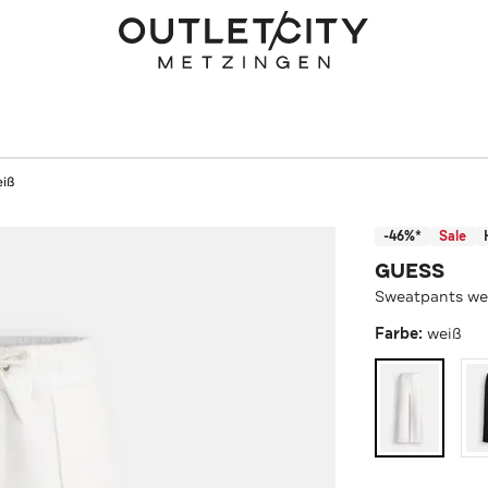
iß
-46%*
Sale
GUESS
Sweatpants we
Farbe:
weiß