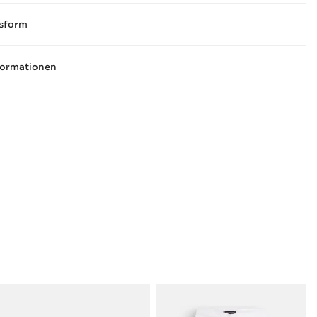
sform
formationen