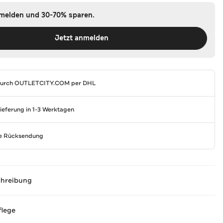
nmelden und 30-70% sparen.
Jetzt anmelden
durch
OUTLETCITY.COM
per DHL
Lieferung in 1-3 Werktagen
se Rücksendung
chreibung
flege