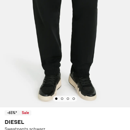
-65%*
Sale
DIESEL
Sweatpants schwarz