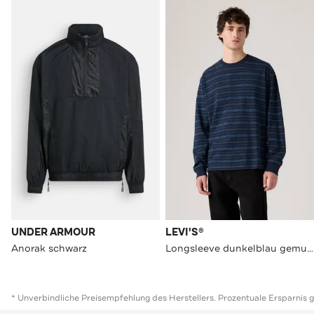
UNDER ARMOUR
LEVI'S®
Anorak schwarz
Longsleeve dunkelblau gemustert
* Unverbindliche Preisempfehlung des Herstellers. Prozentuale Ersparnis 