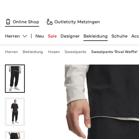
Online Shop
Outletcity Metzingen
Herren
Neu
Sale
Designer
Bekleidung
Schuhe
Acc
Abteilung ändern, ausgewählt:
Herren
Bekleidung
Hosen
Sweatpants
Sweatpants 'Rival Waffle'