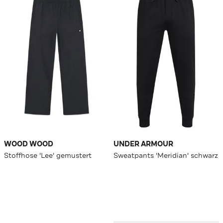
WOOD WOOD
UNDER ARMOUR
Stoffhose 'Lee' gemustert
Sweatpants 'Meridian' schwarz