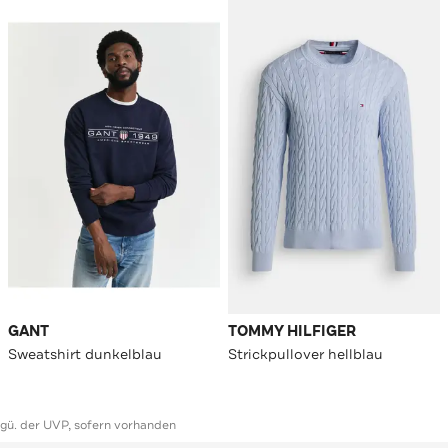
GANT
TOMMY HILFIGER
Sweatshirt dunkelblau
Strickpullover hellblau
ggü. der UVP, sofern vorhanden