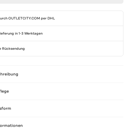
durch
OUTLETCITY.COM
per DHL
Lieferung in 1-3 Werktagen
se Rücksendung
chreibung
flege
sform
formationen