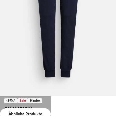
Ausverkauft
-39%*
Sale
Kinder
CHAMPION
Ähnliche Produkte
Sweatpants nachtblau