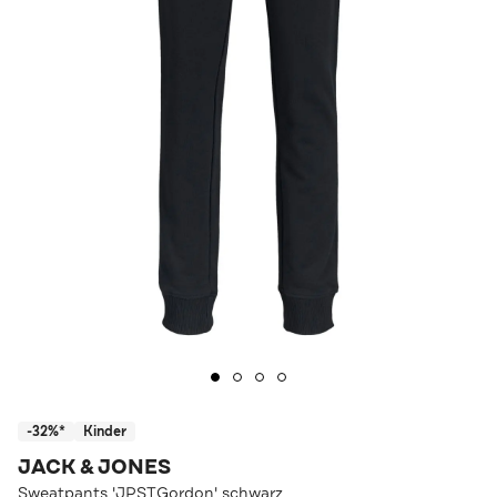
-32%*
Kinder
JACK & JONES
Sweatpants 'JPSTGordon' schwarz