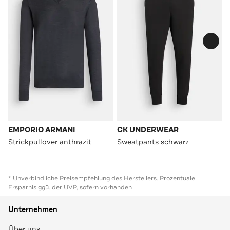
EMPORIO ARMANI
CK UNDERWEAR
Strickpullover anthrazit
Sweatpants schwarz
* Unverbindliche Preisempfehlung des Herstellers. Prozentuale
Ersparnis ggü. der UVP, sofern vorhanden
Unternehmen
Über uns