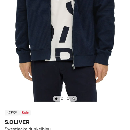
-47%*
Sale
S.OLIVER
Sweatjacke dunkelblau