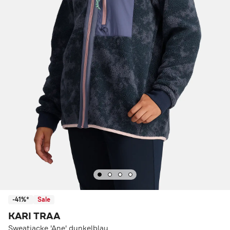
-41%*
Sale
KARI TRAA
Sweatjacke 'Ane' dunkelblau