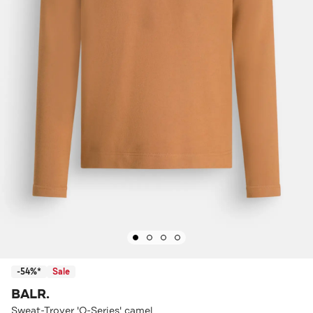
-54%*
Sale
BALR.
Sweat-Troyer 'Q-Series' camel