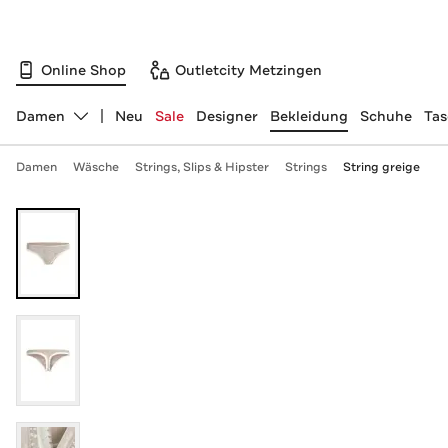
Online Shop
Outletcity Metzingen
Damen
Neu
Sale
Designer
Bekleidung
Schuhe
Ta
Abteilung ändern, ausgewählt:
Damen
Wäsche
Strings, Slips & Hipster
Strings
String greige