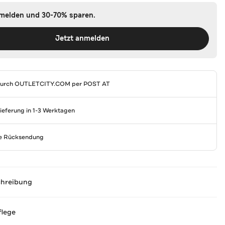
nmelden und 30-70% sparen.
Jetzt anmelden
durch
OUTLETCITY.COM
per POST AT
Lieferung in 1-3 Werktagen
se Rücksendung
chreibung
flege