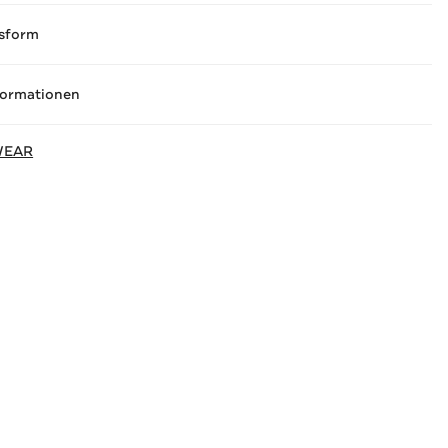
sform
formationen
WEAR