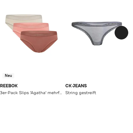
Neu
REEBOK
CK JEANS
3er-Pack Slips 'Agatha' mehrfarbig
String gestreift