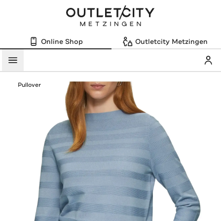
Online Shop
Outletcity Metzingen
Mein
Menü
Pullover