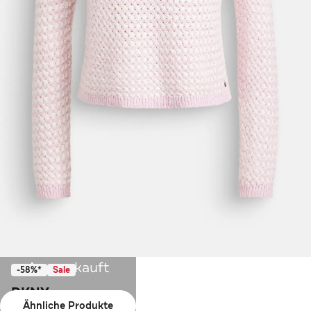
Ausverkauft
-58%*
Sale
DKNY
Ähnliche Produkte
Strickpullover rosa