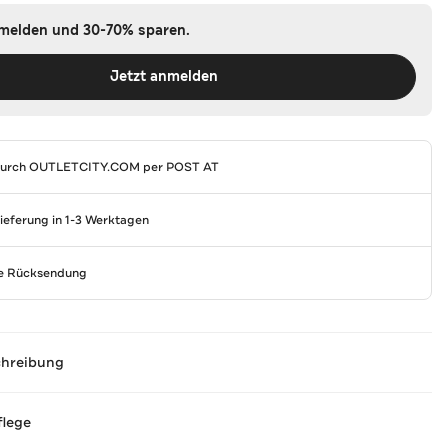
nmelden und 30-70% sparen.
Jetzt anmelden
durch
OUTLETCITY.COM
per POST AT
Lieferung in 1-3 Werktagen
se Rücksendung
chreibung
flege