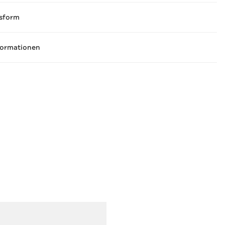
sform
formationen