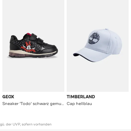
GEOX
TIMBERLAND
Sneaker 'Todo' schwarz gemustert
Cap hellblau
ggü. der UVP, sofern vorhanden