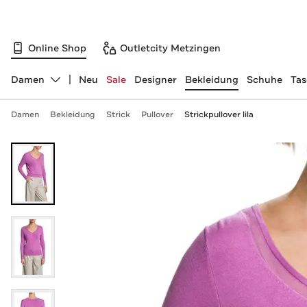
Online Shop
Outletcity Metzingen
Damen
Neu
Sale
Designer
Bekleidung
Schuhe
Ta
Abteilung ändern, ausgewählt:
Damen
Bekleidung
Strick
Pullover
Strickpullover lila