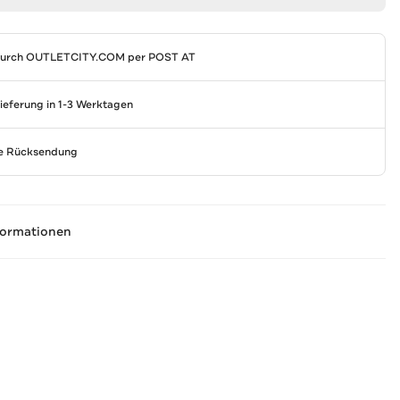
durch
OUTLETCITY.COM
per POST AT
Lieferung in 1-3 Werktagen
se Rücksendung
formationen