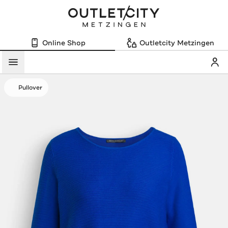
Online Shop
Outletcity Metzingen
Mein
Menü
Pullover