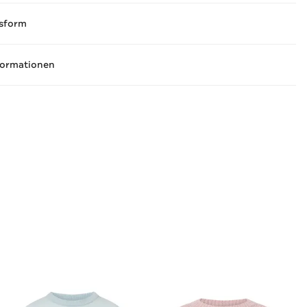
sform
formationen