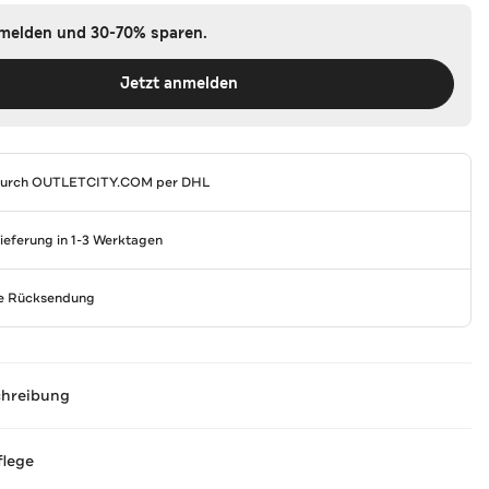
nmelden und 30-70% sparen.
Jetzt anmelden
durch
OUTLETCITY.COM
per DHL
Lieferung in 1-3 Werktagen
se Rücksendung
chreibung
flege