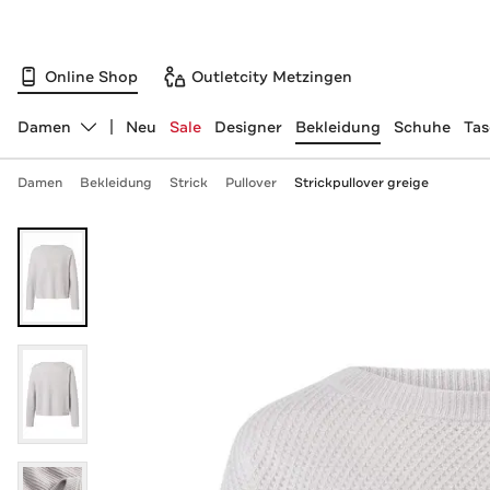
Online Shop
Outletcity Metzingen
Damen
Neu
Sale
Designer
Bekleidung
Schuhe
Ta
Abteilung ändern, ausgewählt:
Damen
Bekleidung
Strick
Pullover
Strickpullover greige