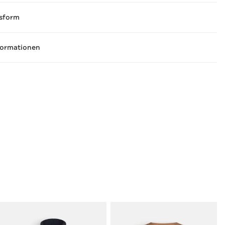
sform
formationen