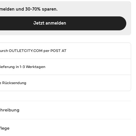
nmelden und 30-70% sparen.
Jetzt anmelden
durch
OUTLETCITY.COM
per POST AT
Lieferung in 1-3 Werktagen
se Rücksendung
chreibung
flege