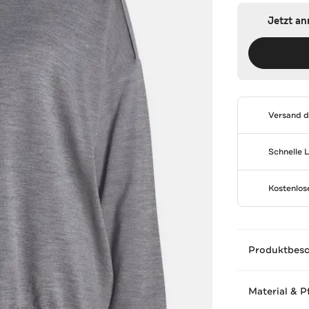
Jetzt a
Versand 
Schnelle 
Kostenlo
Produktbes
Material & P