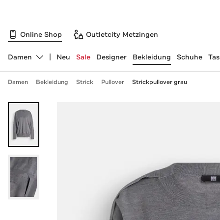
Online Shop
Outletcity Metzingen
Damen
Neu
Sale
Designer
Bekleidung
Schuhe
Ta
Abteilung ändern, ausgewählt:
Damen
Bekleidung
Strick
Pullover
Strickpullover grau