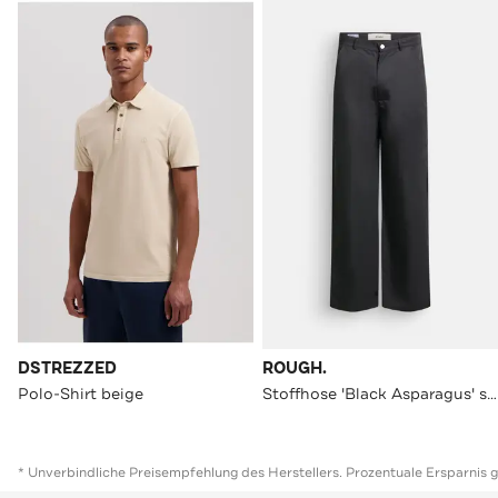
DSTREZZED
ROUGH.
Polo-Shirt beige
Stoffhose 'Black Asparagus' schwarz
* Unverbindliche Preisempfehlung des Herstellers. Prozentuale Ersparnis 