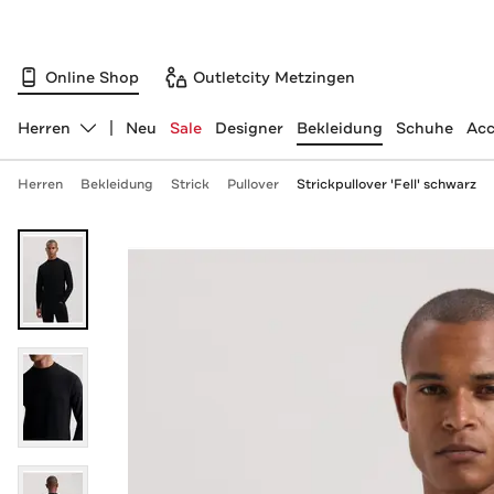
Online Shop
Outletcity Metzingen
Herren
Neu
Sale
Designer
Bekleidung
Schuhe
Acc
Abteilung ändern, ausgewählt:
Herren
Bekleidung
Strick
Pullover
Strickpullover 'Fell' schwarz