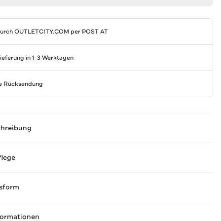
durch
OUTLETCITY.COM
per POST AT
Lieferung in 1-3 Werktagen
se Rücksendung
chreibung
flege
sform
formationen