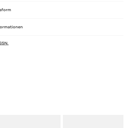
sform
formationen
SSN.