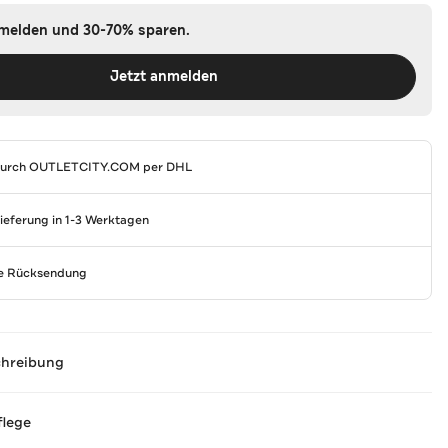
nmelden und 30-70% sparen.
Jetzt anmelden
durch
OUTLETCITY.COM
per DHL
Lieferung in 1-3 Werktagen
se Rücksendung
chreibung
flege