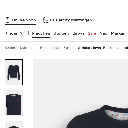
Online Shop
Outletcity Metzingen
Kinder
Mädchen
Jungen
Babys
Sale
Neu
Marken
Abteilung ändern, ausgewählt:
Kinder
Mädchen
Bekleidung
Strick
Strickpullover 'Emma' nachtb