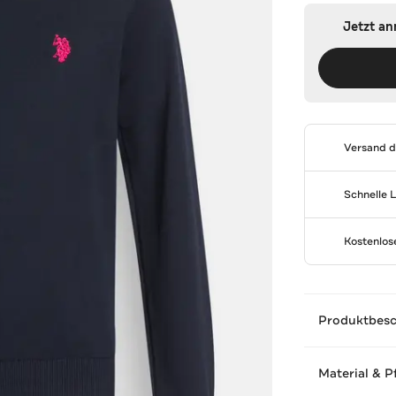
Jetzt a
Versand 
Schnelle 
Kostenlo
Produktbes
Material & P