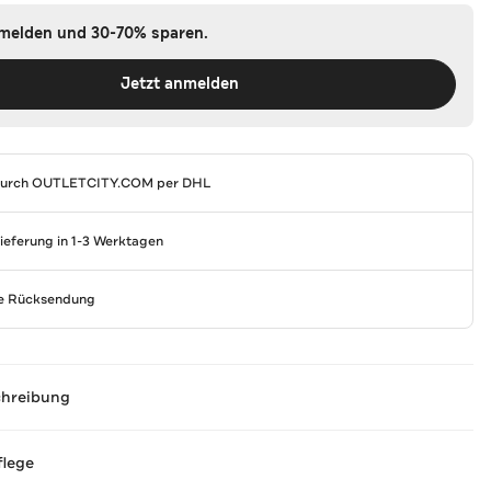
nmelden und 30-70% sparen.
Jetzt anmelden
durch
OUTLETCITY.COM
per DHL
Lieferung in 1-3 Werktagen
se Rücksendung
chreibung
flege