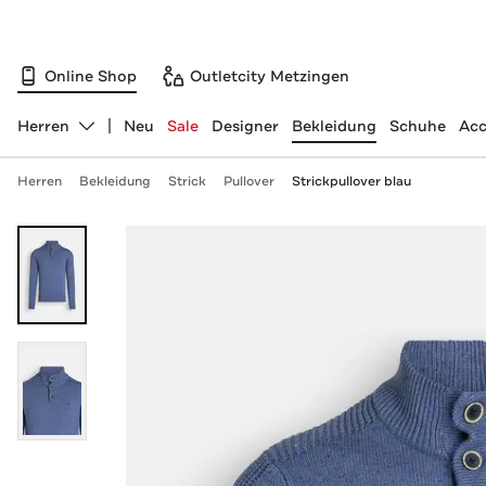
Online Shop
Outletcity Metzingen
Herren
Neu
Sale
Designer
Bekleidung
Schuhe
Acc
Abteilung ändern, ausgewählt:
Herren
Bekleidung
Strick
Pullover
Strickpullover blau