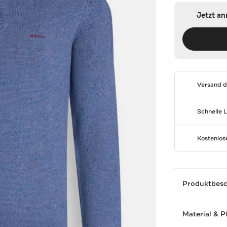
Jetzt a
Versand 
Schnelle 
Kostenlo
Produktbes
Material & P