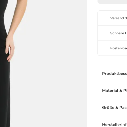
Versand 
Schnelle 
Kostenlo
Produktbes
Material & P
Größe & Pas
Herstellerin