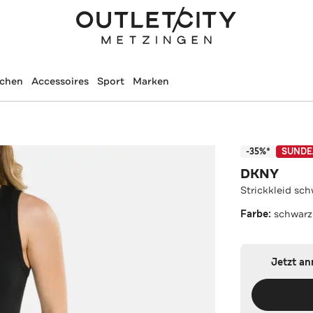
schen
Accessoires
Sport
Marken
-35%*
SUNDE
DKNY
Strickkleid sc
Farbe:
schwarz
Jetzt a