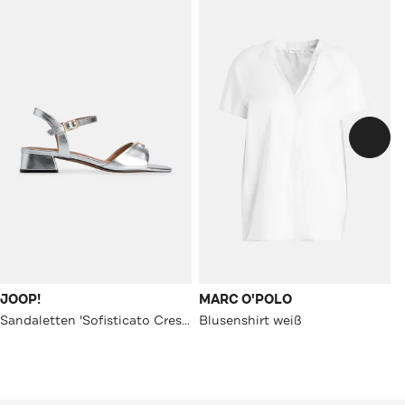
JOOP!
MARC O'POLO
Sandaletten 'Sofisticato Cresta Pia' silber
Blusenshirt weiß