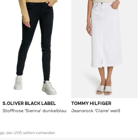
S.OLIVER BLACK LABEL
TOMMY HILFIGER
Stoffhose 'Sienna' dunkelblau
Jeansrock 'Claire' weiß
ggü. der UVP, sofern vorhanden