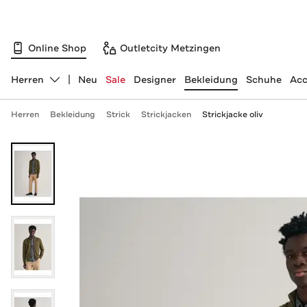
Online Shop
Outletcity Metzingen
Herren
Neu
Sale
Designer
Bekleidung
Schuhe
Acc
Abteilung ändern, ausgewählt:
Herren
Bekleidung
Strick
Strickjacken
Strickjacke oliv