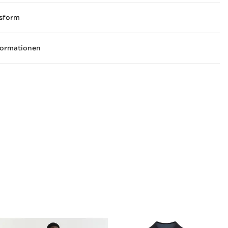
sform
formationen