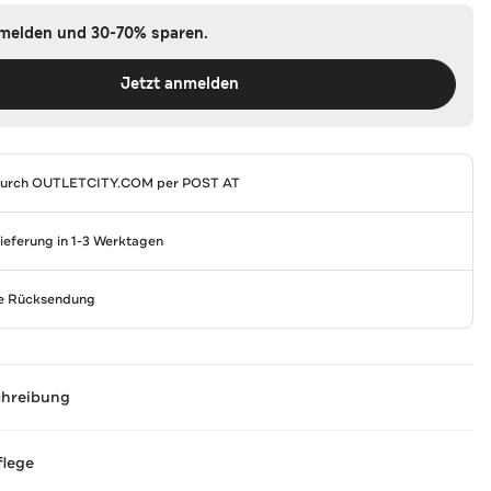
nmelden und 30-70% sparen.
Jetzt anmelden
durch
OUTLETCITY.COM
per POST AT
Lieferung in 1-3 Werktagen
se Rücksendung
chreibung
flege