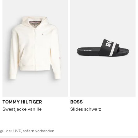
TOMMY HILFIGER
BOSS
Sweatjacke vanille
Slides schwarz
ggü. der UVP, sofern vorhanden