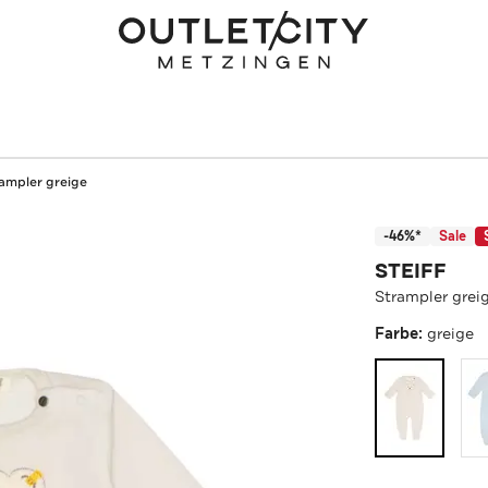
ampler greige
-46%*
Sale
STEIFF
Strampler grei
Farbe:
greige