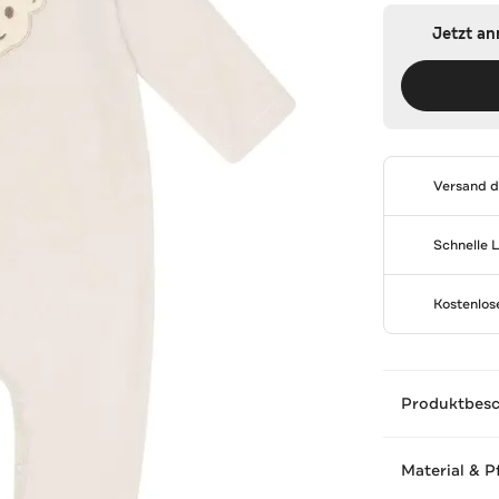
Jetzt a
Versand 
Schnelle 
Kostenlo
Produktbes
Material & P