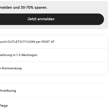
nmelden und 30-70% sparen.
Jetzt anmelden
durch
OUTLETCITY.COM
per POST AT
Lieferung in 1-3 Werktagen
se Rücksendung
chreibung
flege