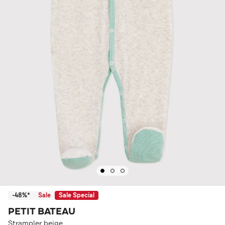
-48%*
Sale
Sale Special
PETIT BATEAU
Strampler beige