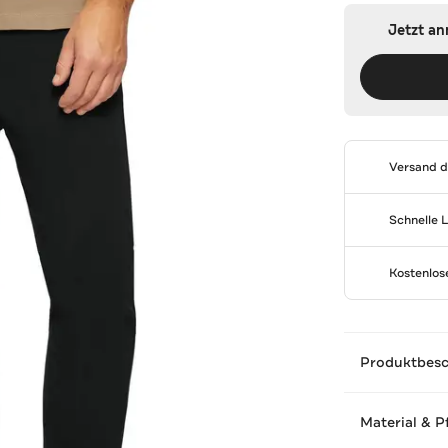
Jetzt a
Versand 
Schnelle 
Kostenlo
Produktbes
Material & P