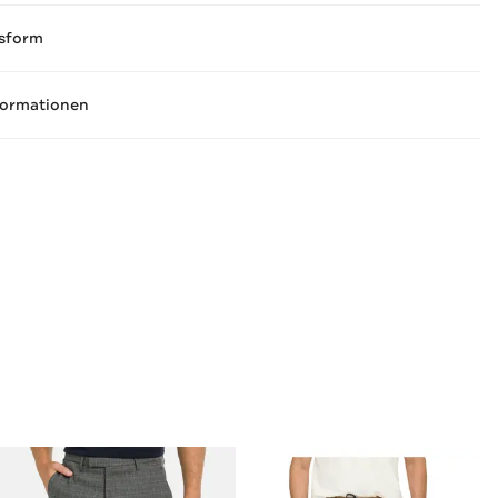
sform
formationen