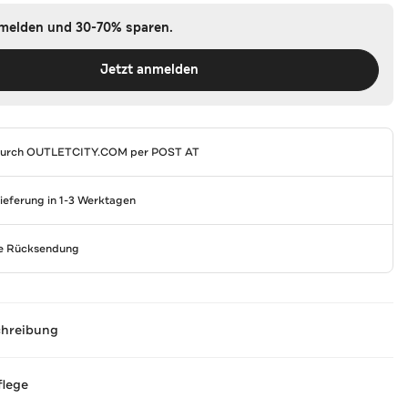
nmelden und 30-70% sparen.
Jetzt anmelden
durch
OUTLETCITY.COM
per POST AT
Lieferung in 1-3 Werktagen
se Rücksendung
chreibung
flege