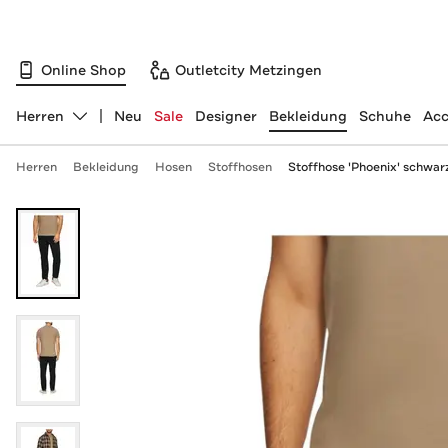
Online Shop
Outletcity Metzingen
Herren
Neu
Sale
Designer
Bekleidung
Schuhe
Acc
Abteilung ändern, ausgewählt:
Herren
Bekleidung
Hosen
Stoffhosen
Stoffhose 'Phoenix' schwar