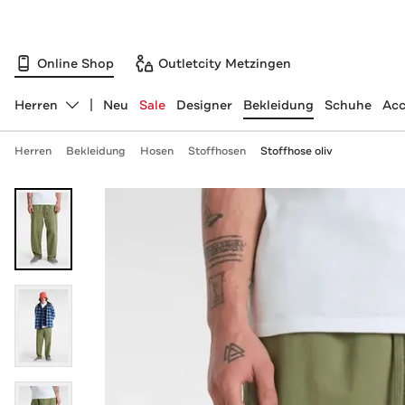
Online Shop
Outletcity Metzingen
Herren
Neu
Sale
Designer
Bekleidung
Schuhe
Acc
Abteilung ändern, ausgewählt:
Herren
Bekleidung
Hosen
Stoffhosen
Stoffhose oliv