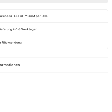
durch
OUTLETCITY.COM
per DHL
Lieferung in 1-3 Werktagen
se Rücksendung
formationen