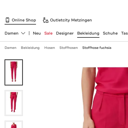
Online Shop
Outletcity Metzingen
Damen
Neu
Sale
Designer
Bekleidung
Schuhe
Ta
Abteilung ändern, ausgewählt:
Damen
Bekleidung
Hosen
Stoffhosen
Stoffhose fuchsia