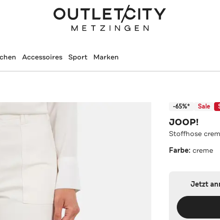
schen
Accessoires
Sport
Marken
-65%*
Sale
JOOP!
Stoffhose cre
Farbe:
creme
Jetzt a