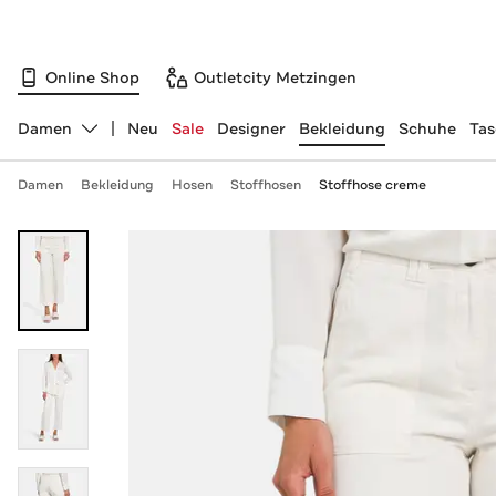
Online Shop
Outletcity Metzingen
Damen
Neu
Sale
Designer
Bekleidung
Schuhe
Ta
Abteilung ändern, ausgewählt:
Damen
Bekleidung
Hosen
Stoffhosen
Stoffhose creme