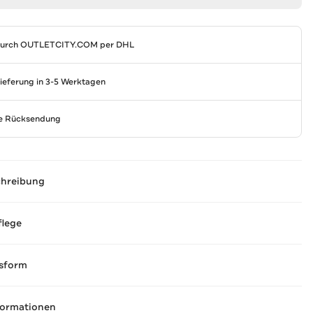
durch
OUTLETCITY.COM
per DHL
Lieferung in 3-5 Werktagen
se Rücksendung
chreibung
flege
sform
formationen