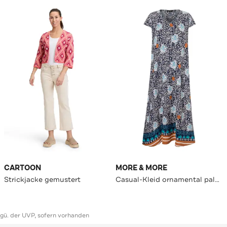
CARTOON
MORE & MORE
Strickjacke gemustert
Casual-Kleid ornamental palmtree print with bordure
ggü. der UVP, sofern vorhanden