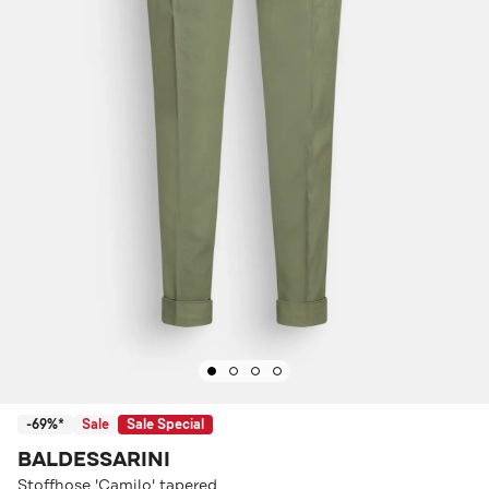
-69%*
Sale
Sale Special
BALDESSARINI
Stoffhose 'Camilo' tapered