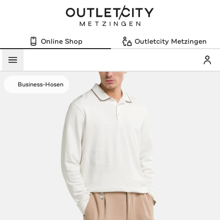
Online Shop
Outletcity Metzingen
Mein
Menü
Business-Hosen