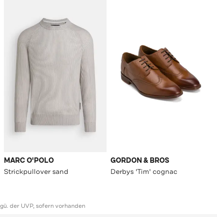
MARC O'POLO
GORDON & BROS
Strickpullover sand
Derbys 'Tim' cognac
ggü. der UVP, sofern vorhanden