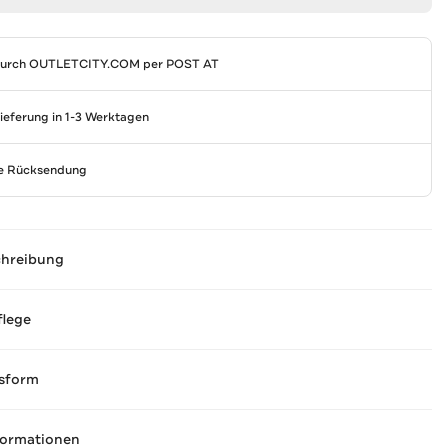
durch
OUTLETCITY.COM
per POST AT
Lieferung in 1-3 Werktagen
se Rücksendung
chreibung
flege
sform
formationen