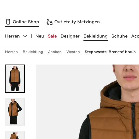
Online Shop
Outletcity Metzingen
Herren
Neu
Sale
Designer
Bekleidung
Schuhe
Acc
Abteilung ändern, ausgewählt:
Herren
Bekleidung
Jacken
Westen
Steppweste 'Breneto' braun