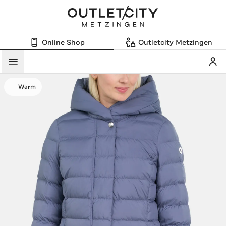
Online Shop
Outletcity Metzingen
Mein
Menü
Warm