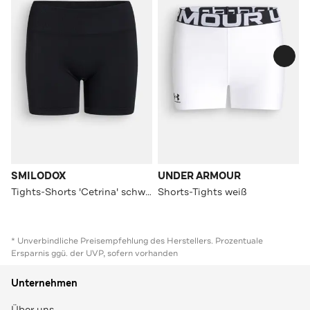
SMILODOX
UNDER ARMOUR
Tights-Shorts 'Cetrina' schwarz
Shorts-Tights weiß
* Unverbindliche Preisempfehlung des Herstellers. Prozentuale
Ersparnis ggü. der UVP, sofern vorhanden
Unternehmen
Über uns