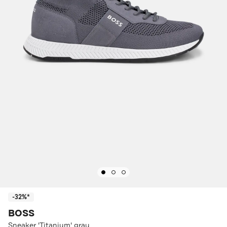
-32%*
BOSS
Sneaker 'Titanium' grau