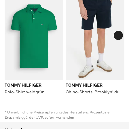
TOMMY HILFIGER
TOMMY HILFIGER
Polo-Shirt waldgrün
Chino-Shorts 'Brooklyn' dunkelblau
* Unverbindliche Preisempfehlung des Herstellers. Prozentuale
Ersparnis ggü. der UVP, sofern vorhanden