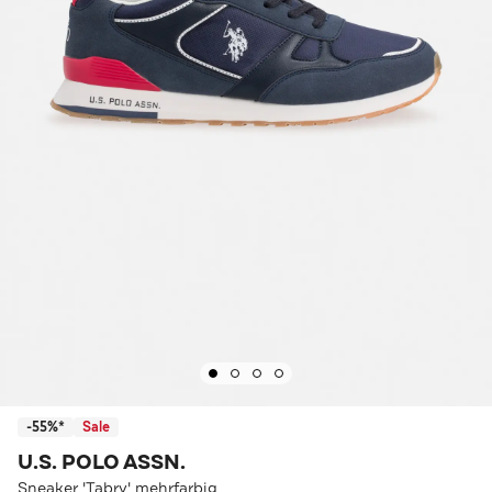
-55%*
Sale
U.S. POLO ASSN.
Sneaker 'Tabry' mehrfarbig