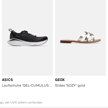
ASICS
GEOX
Laufschuhe 'GEL-CUMULUS 25' schwarz
Slides 'SOZY' gold
ggü. der UVP, sofern vorhanden