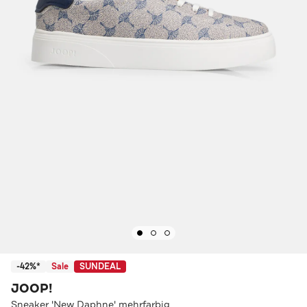
-42%*
Sale
SUNDEAL
JOOP!
Sneaker 'New Daphne' mehrfarbig