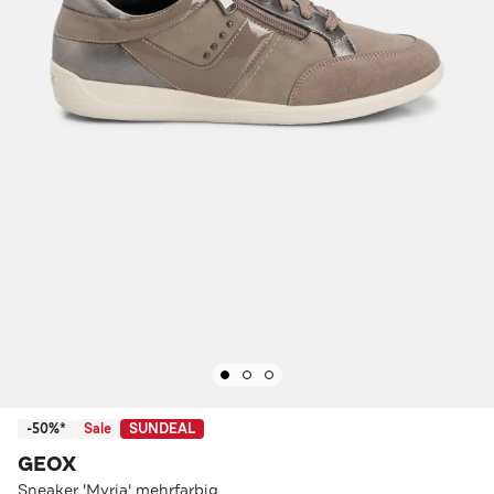
-50%*
Sale
SUNDEAL
GEOX
Sneaker 'Myria' mehrfarbig