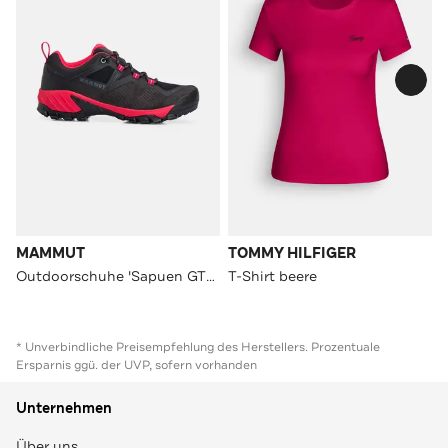
MAMMUT
TOMMY HILFIGER
Outdoorschuhe 'Sapuen GTX' zweifarbig
T-Shirt beere
* Unverbindliche Preisempfehlung des Herstellers. Prozentuale
Ersparnis ggü. der UVP, sofern vorhanden
Unternehmen
Über uns