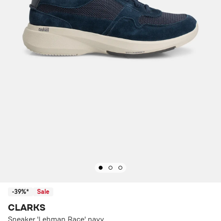
-39%*
Sale
CLARKS
Sneaker 'Lehman Race' navy