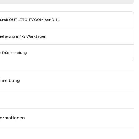
durch
OUTLETCITY.COM
per DHL
Lieferung in 1-3 Werktagen
se Rücksendung
chreibung
formationen