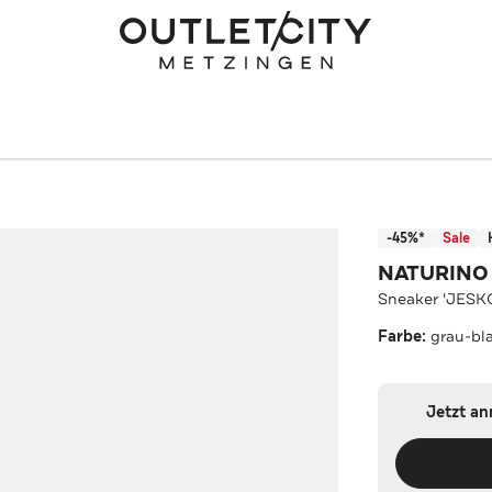
-45%*
Sale
NATURINO
Sneaker 'JESKO
Farbe:
grau-bl
Jetzt a