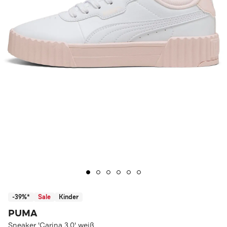
-39%*
Sale
Kinder
PUMA
Sneaker 'Carina 3.0' weiß