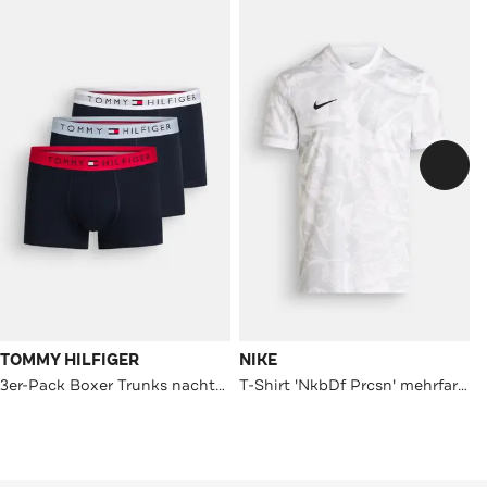
TOMMY HILFIGER
NIKE
3er-Pack Boxer Trunks nachtblau
T-Shirt 'NkbDf Prcsn' mehrfarbig