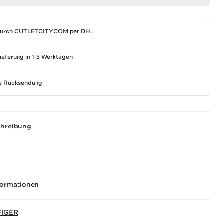
durch
OUTLETCITY.COM
per DHL
Lieferung in 1-3 Werktagen
se Rücksendung
chreibung
formationen
FIGER