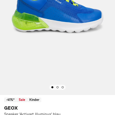
-41%*
Sale
Kinder
GEOX
Sneaker 'Activart Illuminus' blau