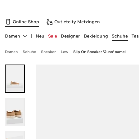
Online Shop
Outletcity Metzingen
Damen
Neu
Sale
Designer
Bekleidung
Schuhe
Ta
Abteilung ändern, ausgewählt:
Damen
Schuhe
Sneaker
Low
Slip On Sneaker 'Juno' camel