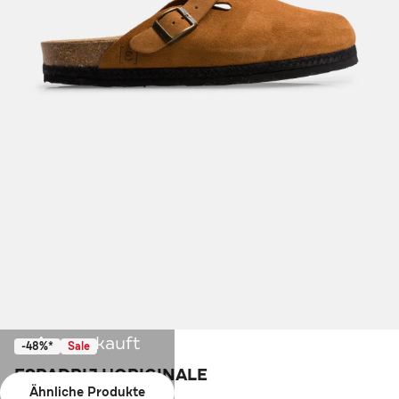
Ausverkauft
-48%*
Sale
ESPADRIJ L'ORIGINALE
Ähnliche Produkte
Slides 'Cloq' cognac