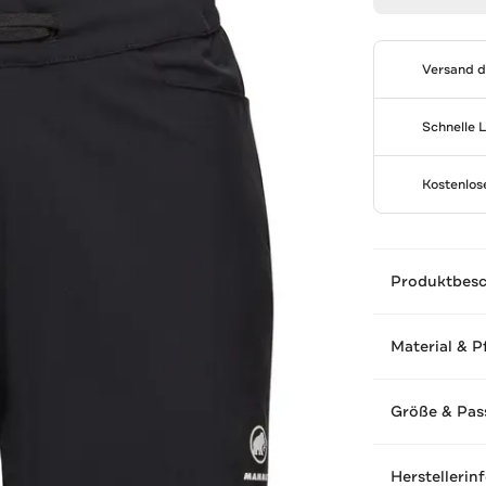
Versand 
Schnelle 
Kostenlo
Produktbes
Material & P
Größe & Pas
Herstellerin