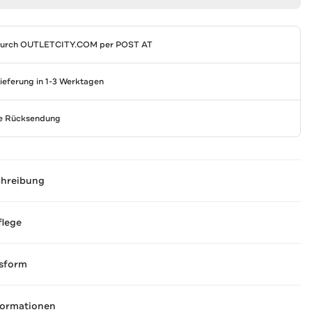
durch
OUTLETCITY.COM
per POST AT
Lieferung in 1-3 Werktagen
se Rücksendung
chreibung
flege
sform
formationen